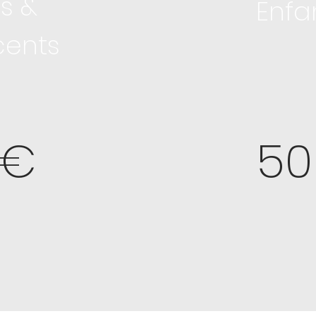
es
&
Enfa
cents
 €
50