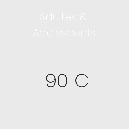
Adultes
&
Adolescents
90 €