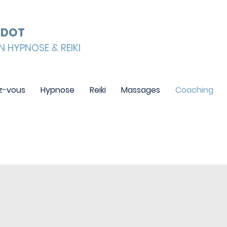
ODOT
N HYPNOSE & REIKI
z-vous
Hypnose
Reiki
Massages
Coaching
NG