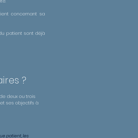
te.
tient concernant sa
du patient sont déjà
ires ?
de deux ou trois
 ses objectifs à
e patient, les