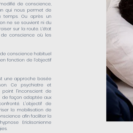
 modifié de conscience,
man qui nous permet de
u temps. Ou après un
'on ne se souvient ni du
iser sur la route. L’état
 de conscience où les
t de conscience habituel
n fonction de l’objectif
est une approche basée
son. Ce psychiatre et
point l'inconscient de
e de façon adaptée aux
onfronté. L'objectif de
iser la mobilisation de
science afin faciliter la
'hypnose Ericksonienne
ies.