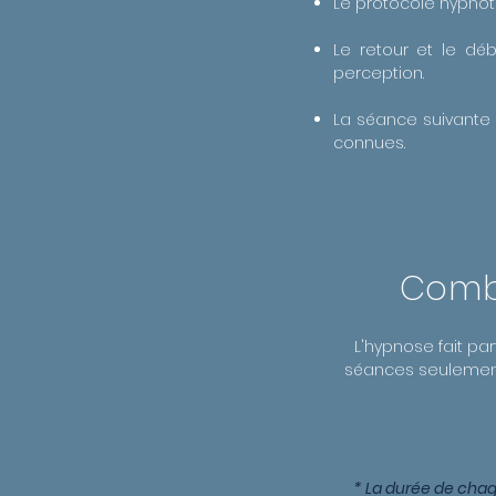
Le protocole hypnot
Le retour et le dé
perception.
La séance suivante 
connues.
Combi
L'hypnose fait pa
séances seulement
* La durée de chaq