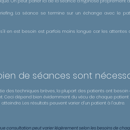
ique. On peut parler ici de la séance d'hypnose proprement di
briefing. La séance se termine sur un échange avec le pa
s'il en est besoin est parfois moins longue car les attentes 
en de séances sont nécessa
rtie des techniques brèves, la plupart des patients ont besoin 
. Ceci dépend bien évidemment du vécu de chaque patient et
atteindre. Les résultats peuvent varier d'un patient à l'autre.
ue consultation peut varier légèrement selon les besoins de chaqu